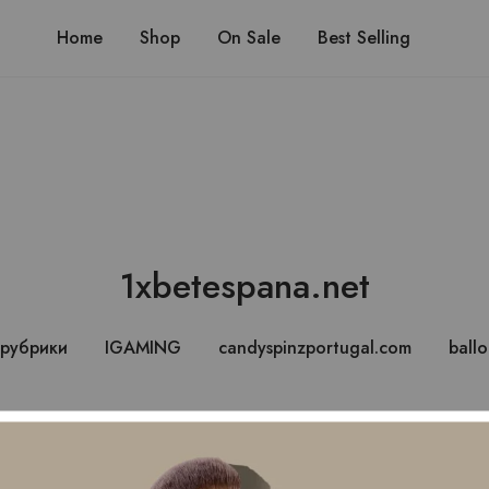
Ship
Home
Shop
On Sale
Best Selling
1xbetespana.net
 рубрики
IGAMING
candyspinzportugal.com
ball
nimiento en 1xbet