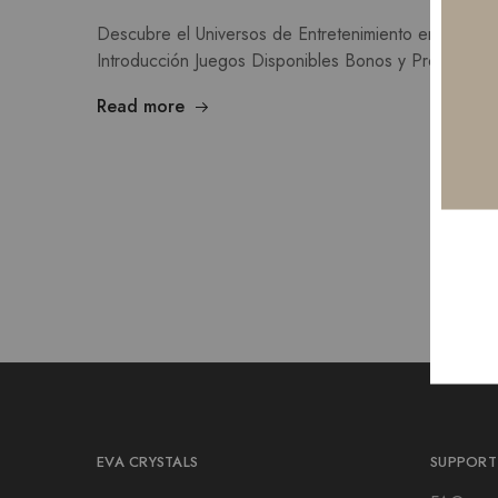
Descubre el Universos de Entretenimiento en 1xbet 
Introducción Juegos Disponibles Bonos y Promoci
Read more
EVA CRYSTALS
SUPPORT