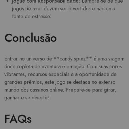
Jogue com Responsabilidade:
Lembre-se de que
jogos de azar devem ser divertidos e não uma
fonte de estresse.
Conclusão
Entrar no universo de **candy spinz** é uma viagem
doce repleta de aventura e emoção. Com suas cores
vibrantes, recursos especiais e a oportunidade de
grandes prêmios, este jogo se destaca no extenso
mundo dos cassinos online. Prepare-se para girar,
ganhar e se divertir!
FAQs