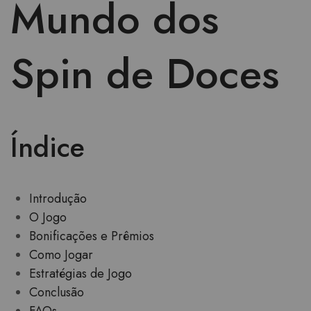
Mundo dos
Spin de Doces
Índice
Introdução
O Jogo
Bonificações e Prêmios
Como Jogar
Estratégias de Jogo
Conclusão
FAQs