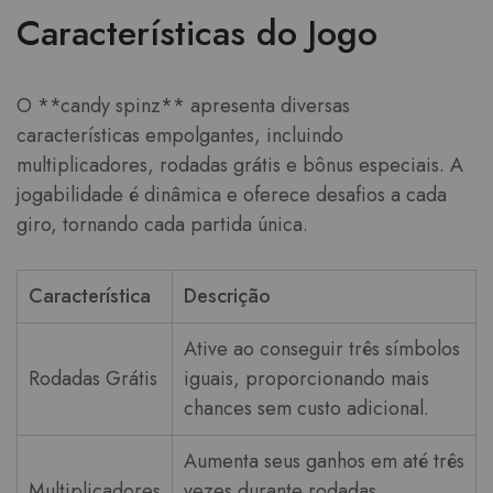
Características do Jogo
O **candy spinz** apresenta diversas
características empolgantes, incluindo
multiplicadores, rodadas grátis e bônus especiais. A
jogabilidade é dinâmica e oferece desafios a cada
giro, tornando cada partida única.
Característica
Descrição
Ative ao conseguir três símbolos
Rodadas Grátis
iguais, proporcionando mais
chances sem custo adicional.
Aumenta seus ganhos em até três
Multiplicadores
vezes durante rodadas