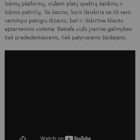
lošimų platformų, siūlanti platų spektrą žaidimų ir
lošimo patirčių. Tai kazino, kuris išsiskiria ne tik savo
vartotojui patogiu dizainu, bet ir išskirtine kliento
aptarnavimo sistema. Betsafe siūlo įvairias galimybes
tiek pradedantiesiems, tiek patyrusiems žaidėjams.