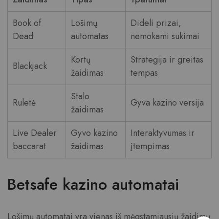
Book of
Lošimų
Dideli prizai,
Dead
automatas
nemokami sukimai
Kortų
Strategija ir greitas
Blackjack
žaidimas
tempas
Stalo
Ruletė
Gyva kazino versija
žaidimas
Live Dealer
Gyvo kazino
Interaktyvumas ir
baccarat
žaidimas
įtempimas
Betsafe kazino automatai
Lošimų automatai yra vienas iš mėgstamiausių žaidimų