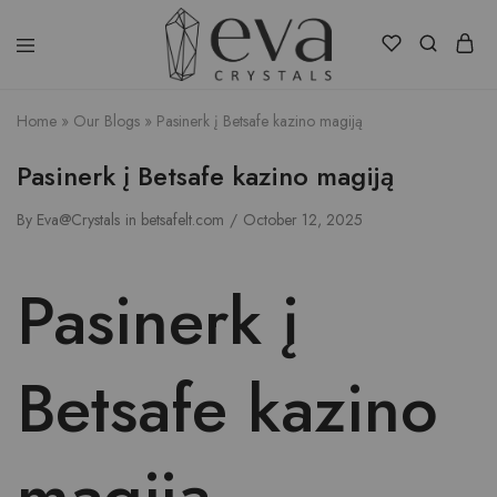
Eva
Crystals
Home
»
Our Blogs
»
Pasinerk į Betsafe kazino magiją
Pasinerk į Betsafe kazino magiją
By
Eva@Crystals
in
betsafelt.com
October 12, 2025
Pasinerk į
Betsafe kazino
magiją