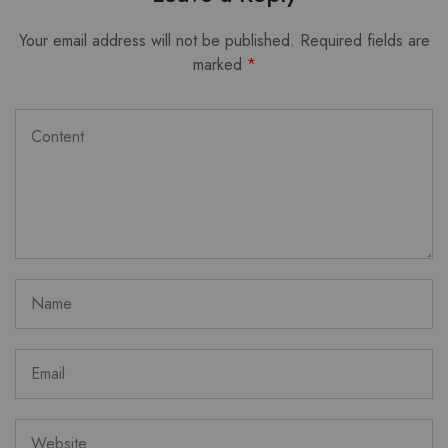
Your email address will not be published.
Required fields are
marked
*