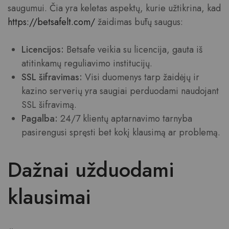
saugumui. Čia yra keletas aspektų, kurie užtikrina, kad
https://betsafelt.com/
žaidimas būtų saugus:
Licencijos:
Betsafe veikia su licencija, gauta iš
atitinkamų reguliavimo institucijų.
SSL šifravimas:
Visi duomenys tarp žaidėjų ir
kazino serverių yra saugiai perduodami naudojant
SSL šifravimą.
Pagalba:
24/7 klientų aptarnavimo tarnyba
pasirengusi spręsti bet kokį klausimą ar problemą.
Dažnai užduodami
klausimai